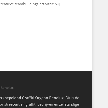
reatieve teambuildings-activiteit: wij
 Benelux
rkoepelend Graffiti Orgaan Benelux
. Dit is de
r street-art en graffiti bedrijven en zelfstandige