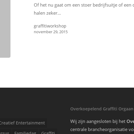
Of het nu gaat om een stoer bedrijfsuitje of een c
halen zeker…
graffitiworkshop
november 29, 2015
Overkoepelend Graffiti Orgaan
Wij zijn aangesloten bij het
Ove
Creatief Entertainment
centrale brancheorganisatie voo
rsus
Familiedag
Graffiti