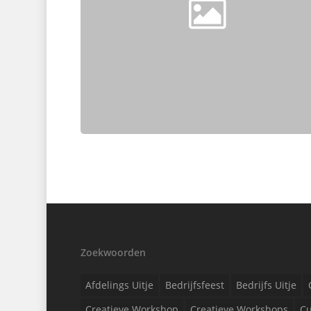
Zoekwoorden
Afdelings Uitje
Bedrijfsfeest
Bedrijfs Uitje
Creatieve Workshop
Creatieve Workshops
Cu