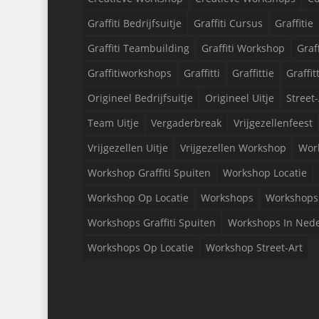
Graffiti Bedrijfsuitje
Graffiti Cursus
Graffitie
Graffiti Teambuilding
Graffiti Workshop
Graf
Graffitiworkshops
Graffitti
Graffittie
Graffit
Origineel Bedrijfsuitje
Origineel Uitje
Street-
Team Uitje
Vergaderbreak
Vrijgezellenfeest
Vrijgezellen Uitje
Vrijgezellen Workshop
Wor
Workshop Graffiti Spuiten
Workshop Locatie
Workshop Op Locatie
Workshops
Workshops 
Workshops Graffiti Spuiten
Workshops In Ned
Workshops Op Locatie
Workshop Street-Art