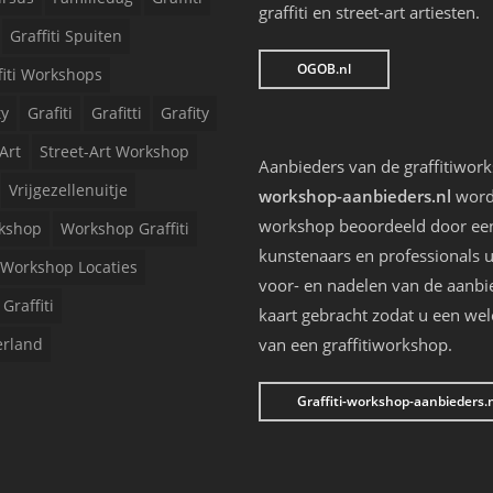
graffiti en street-art artiesten.
Graffiti Spuiten
OGOB.nl
fiti Workshops
ty
Grafiti
Grafitti
Grafity
Art
Street-Art Workshop
Aanbieders van de graffitiwor
Vrijgezellenuitje
workshop-aanbieders.nl
worde
workshop beoordeeld door een 
kshop
Workshop Graffiti
kunstenaars en professionals u
Workshop Locaties
voor- en nadelen van de aanbi
Graffiti
kaart gebracht zodat u een we
erland
van een graffitiworkshop.
Graffiti-workshop-aanbieders.