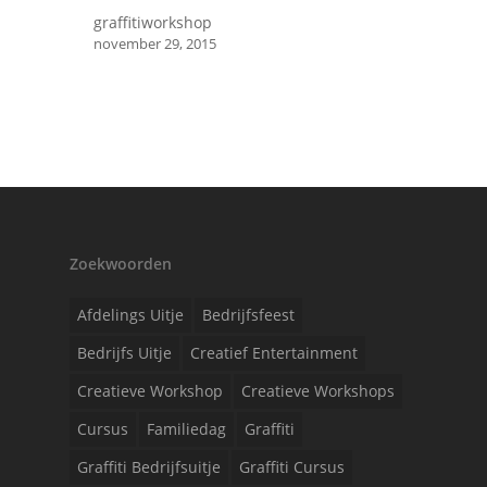
graffitiworkshop
november 29, 2015
Zoekwoorden
Afdelings Uitje
Bedrijfsfeest
Bedrijfs Uitje
Creatief Entertainment
Creatieve Workshop
Creatieve Workshops
Cursus
Familiedag
Graffiti
Graffiti Bedrijfsuitje
Graffiti Cursus