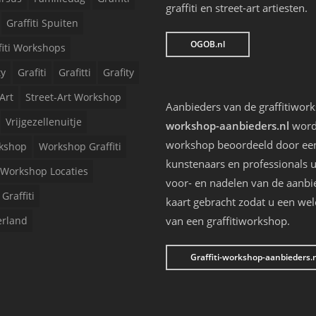
graffiti en street-art artiesten.
Graffiti Spuiten
OGOB.nl
fiti Workshops
ty
Grafiti
Grafitti
Grafity
Art
Street-Art Workshop
Aanbieders van de graffitiwor
Vrijgezellenuitje
workshop-aanbieders.nl
worde
workshop beoordeeld door een 
kshop
Workshop Graffiti
kunstenaars en professionals u
Workshop Locaties
voor- en nadelen van de aanbi
Graffiti
kaart gebracht zodat u een we
erland
van een graffitiworkshop.
Graffiti-workshop-aanbieders.