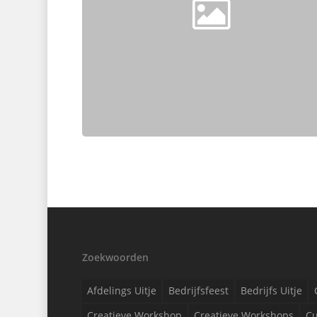
Zoekwoorden
Afdelings Uitje
Bedrijfsfeest
Bedrijfs Uitje
Creatieve Workshop
Creatieve Workshops
Cu