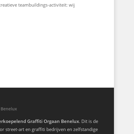
reatieve teambuildings-activiteit: wij
 Benelux
rkoepelend Graffiti Orgaan Benelux
. Dit is de
r street-art en graffiti bedrijven en zelfstandige