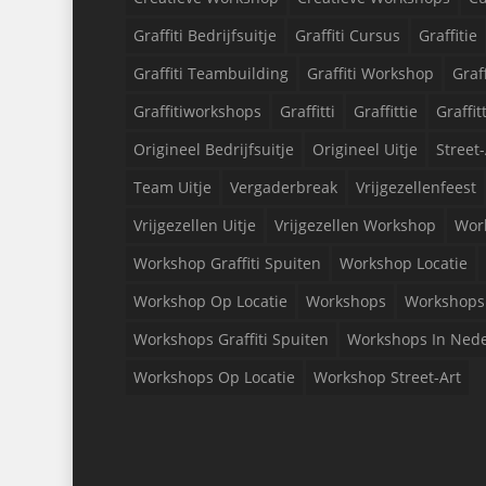
Graffiti Bedrijfsuitje
Graffiti Cursus
Graffitie
Graffiti Teambuilding
Graffiti Workshop
Graf
Graffitiworkshops
Graffitti
Graffittie
Graffit
Origineel Bedrijfsuitje
Origineel Uitje
Street-
Team Uitje
Vergaderbreak
Vrijgezellenfeest
Vrijgezellen Uitje
Vrijgezellen Workshop
Wor
Workshop Graffiti Spuiten
Workshop Locatie
Workshop Op Locatie
Workshops
Workshops 
Workshops Graffiti Spuiten
Workshops In Ned
Workshops Op Locatie
Workshop Street-Art