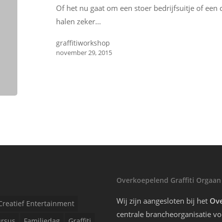
Of het nu gaat om een stoer bedrijfsuitje of een c
halen zeker…
graffitiworkshop
november 29, 2015
Overkoepelend Graffiti Orgaan
Wij zijn aangesloten bij het
Ove
Creatief Entertainment
centrale brancheorganisatie voo
rsus
Familiedag
Graffiti