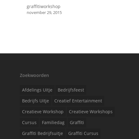
graffitiworkshop
november 29, 2015
Zoekwoorden
Afdelings Uitje
Bedrijfsfeest
Bedrijfs Uitje
Creatief Entertainment
Creatieve Workshop
Creatieve Workshops
Cursus
Familiedag
Graffiti
Graffiti Bedrijfsuitje
Graffiti Cursus