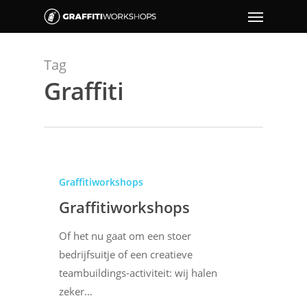
Tag
Graffiti
Graffitiworkshops
Graffitiworkshops
Of het nu gaat om een stoer
bedrijfsuitje of een creatieve
teambuildings-activiteit: wij halen
zeker…