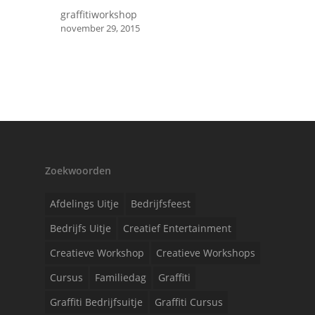
graffitiworkshop
november 29, 2015
Zoekwoorden
Afdelings Uitje
Bedrijfsfeest
Bedrijfs Uitje
Creatief Entertainment
Creatieve Workshop
Creatieve Workshops
Cursus
Familiedag
Graffiti
Graffiti Bedrijfsuitje
Graffiti Cursus