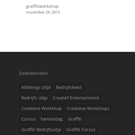
graffitiworkshop
november 29, 2015
Zoekwoorden
Afdelings Uitje
Bedrijfsfeest
Bedrijfs Uitje
Creatief Entertainment
Creatieve Workshop
Creatieve Workshops
Cursus
Familiedag
Graffiti
Graffiti Bedrijfsuitje
Graffiti Cursus